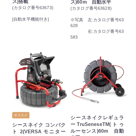
ス)搭載
ス)60m 自動水平
(カタログ番号63673)
(カタログ番号63628)
[自動水平機能付き]
※写真 左:カタログ番号63
628
右:カタログ番号63
583
オススメ
シースネイクレギュラ
ーTruSeneseTM(トゥ
シースネイク コンパク
ルーセンス)60m 自動
ト 2(VERSA モニター