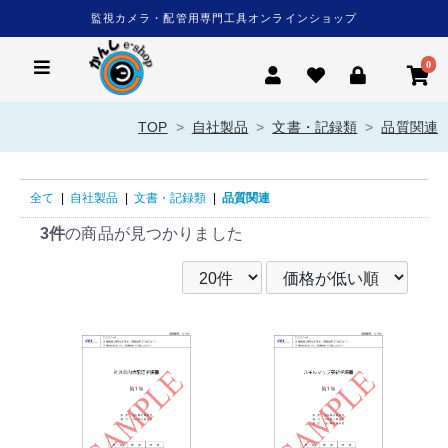
監視カメラ・配管用専門工具オンラインショップ
0
TOP
自社製品
文書・記録類
品質関連
全て
|
自社製品
|
文書・記録類
|
品質関連
3件
の商品が見つかりました