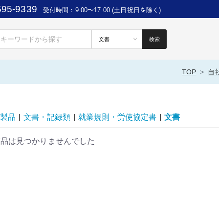
595-9339
受付時間：9:00〜17:00 (土日祝日を除く)
検索
TOP
自
製品
|
文書・記録類
|
就業規則・労使協定書
|
文書
商品は見つかりませんでした