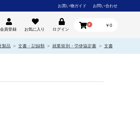
お買い物ガイド
お問い合わせ
0
￥0
会員登録
お気に入り
ログイン
社製品
文書・記録類
就業規則・労使協定書
文書