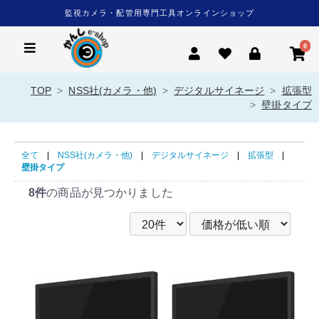
監視カメラ・配管用専門工具オンラインショップ
0
TOP
NSS社(カメラ・他)
デジタルサイネージ
拡張型
壁掛タイプ
全て
|
NSS社(カメラ・他)
|
デジタルサイネージ
|
拡張型
|
壁掛タイプ
8件
の商品が見つかりました