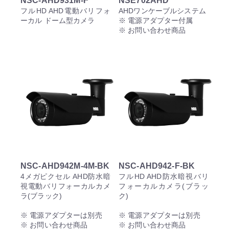
NSC-AHD931M-F
NSE702AHD
フルHD AHD電動バリフォ
AHDワンケーブルシステム
ーカル ドーム型カメラ
※ 電源アダプター付属
※ お問い合わせ商品
NSC-AHD942M-4M-BK
NSC-AHD942-F-BK
4メガピクセル AHD防水暗
フルHD AHD防水暗視バリ
視電動バリフォーカルカメ
フォーカルカメラ(ブラッ
ラ(ブラック)
ク)
※ 電源アダプターは別売
※ 電源アダプターは別売
※ お問い合わせ商品
※ お問い合わせ商品