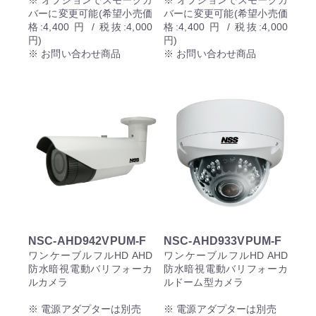
※ オプションでスモークカ
※ オプションでスモークカ
バーに変更可能(希望小売価
バーに変更可能(希望小売価
格:4,400 円 / 税抜:4,000
格:4,400 円 / 税抜:4,000
円)
円)
※ お問い合わせ商品
※ お問い合わせ商品
NSC-AHD942VPUM-F
NSC-AHD933VPUM-F
ワンケーブルフルHD AHD
ワンケーブルフルHD AHD
防水暗視電動バリフォーカ
防水暗視電動バリフォーカ
ルカメラ
ルドーム型カメラ
※ 電源アダプターは別売
※ 電源アダプターは別売