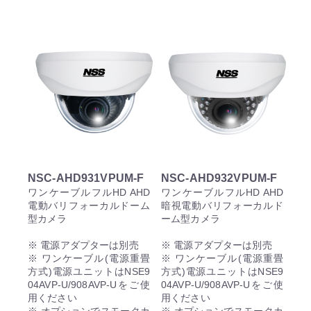
NSC-AHD931VPUM-F
NSC-AHD932VPUM-F
ワンケーブルフルHD AHD
ワンケーブルフルHD AHD
電動バリフォーカルドーム
暗視電動バリフォーカルド
型カメラ
ーム型カメラ
※ 電源アダプターは別売
※ 電源アダプターは別売
※ ワンケーブル(電源重畳
※ ワンケーブル(電源重畳
方式)電源ユニットはNSE9
方式)電源ユニットはNSE9
04AVP-U/908AVP-Uをご使
04AVP-U/908AVP-Uをご使
用ください
用ください