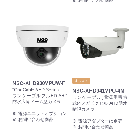
※ お問い合わせ商品
オススメ
NSC-AHD930VPUW-F
“OneCable AHD Series”
NSC-AHD941VPU-4M
ワンケーブルフルHD AHD
ワンケーブル(電源重畳方
防水広角ドーム型カメラ
式)4メガピクセル AHD防水
暗視カメラ
※ 電源ユニットオプション
※ お問い合わせ商品
※ 電源アダプターは別売
※ お問い合わせ商品