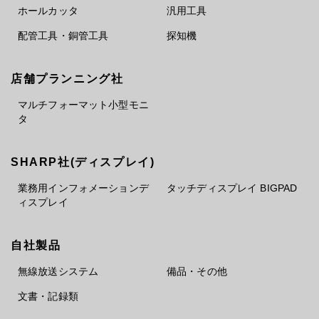
ホールカッタ
汎用工具
配管工具・銅管工具
探知機
店舗プランニング社
マルチフォーマット小型モニ
タ
SHARP社(ディスプレイ)
業務用インフォメーションデ
タッチディスプレイ BIGPAD
ィスプレイ
自社製品
無線放送システム
備品・その他
文書・記録類