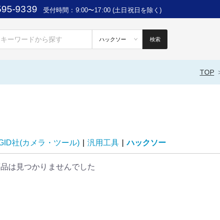
595-9339
受付時間：9:00〜17:00 (土日祝日を除く)
検索
TOP
DGID社(カメラ・ツール)
|
汎用工具
|
ハックソー
商品は見つかりませんでした