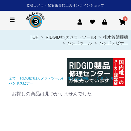
監視カメラ・配管用専門工具オンラインショップ
0
TOP
RIDGID社(カメラ・ツール)
排水管清掃機
ハンドツール
ハンドスピナー
全て
|
RIDGID社(カメラ・ツール)
|
排水管清掃機
|
ハンドツール
|
ハンドスピナー
お探しの商品は見つかりませんでした