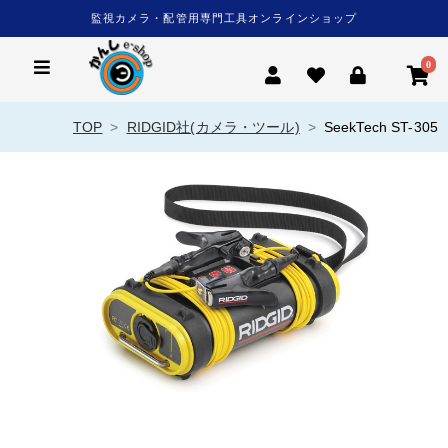
監視カメラ・配管用専門工具オンラインショップ
0
TOP
RIDGID社(カメラ・ツール)
SeekTech ST-305